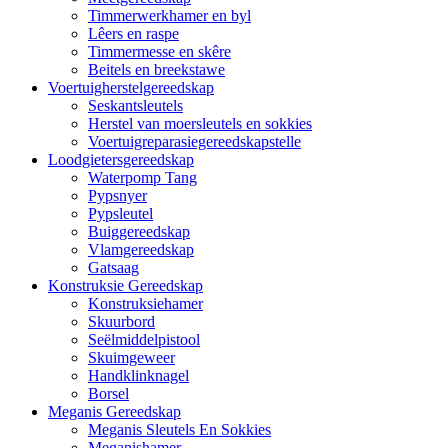
Timmerwerkhamer en byl
Lêers en raspe
Timmermesse en skêre
Beitels en breekstawe
Voertuigherstelgereedskap
Seskantsleutels
Herstel van moersleutels en sokkies
Voertuigreparasiegereedskapstelle
Loodgietersgereedskap
Waterpomp Tang
Pypsnyer
Pypsleutel
Buiggereedskap
Vlamgereedskap
Gatsaag
Konstruksie Gereedskap
Konstruksiehamer
Skuurbord
Seëlmiddelpistool
Skuimgeweer
Handklinknagel
Borsel
Meganis Gereedskap
Meganis Sleutels En Sokkies
Meganishamer