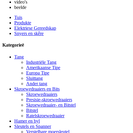
video's
beelde
Tuis
Produkte
Elektriese Gereedskap
Snyers en skêre
Kategorieë
Tang
Industriële Tang
Amerikaanse Tipe
Europa Tipe
Sluittang
Ander tang
Skroewedraaiers en Bits
Skroewedraaiers
Presisie-skroewedraaiers
Skroewedraaier- en Bitstel
Bitstel
Ratelskroewedraaier
Hamer en byl
Sleutels en Spanner
Verstelbare moersleutel