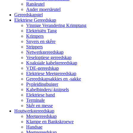
Ratsleutel
Ander moersleutel
Gereedskapstel
Elektriese Gereedskap
Vinnige Verandering Krimptang
Elektrisiën Tang
Krimpers
Snyers en skêre
Strippers
Netwerkgereedskap
Veseloptiese gereedskap
Koaksiale kabelgereedskap
VDE-gereedskap
Elektriese Meetgereedskap
Gereedskapsakkies en -sakke
Pypleidingbuiger
Kabelbinders/-knipsels
Elektriese band
Terminale
Skêr en messe
Houtwerkgereedskap
Meetgereedskap
Klampe en Bankskroewe
Handsae
Meetgereedskap