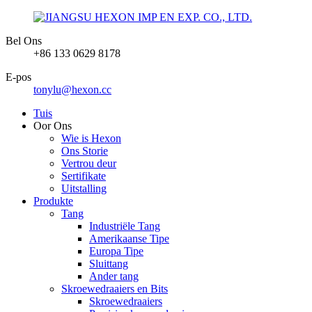
Bel Ons
+86 133 0629 8178
E-pos
tonylu@hexon.cc
Tuis
Oor Ons
Wie is Hexon
Ons Storie
Vertrou deur
Sertifikate
Uitstalling
Produkte
Tang
Industriële Tang
Amerikaanse Tipe
Europa Tipe
Sluittang
Ander tang
Skroewedraaiers en Bits
Skroewedraaiers