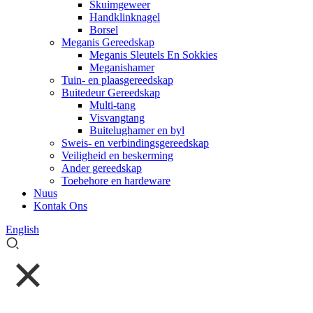
Skuimgeweer
Handklinknagel
Borsel
Meganis Gereedskap
Meganis Sleutels En Sokkies
Meganishamer
Tuin- en plaasgereedskap
Buitedeur Gereedskap
Multi-tang
Visvangtang
Buitelughamer en byl
Sweis- en verbindingsgereedskap
Veiligheid en beskerming
Ander gereedskap
Toebehore en hardeware
Nuus
Kontak Ons
English