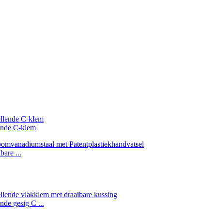
lende C-klem
are ...
nde gesig C ...