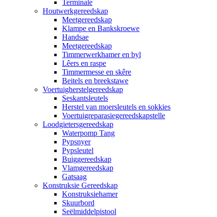
Terminale
Houtwerkgereedskap
Meetgereedskap
Klampe en Bankskroewe
Handsae
Meetgereedskap
Timmerwerkhamer en byl
Lêers en raspe
Timmermesse en skêre
Beitels en breekstawe
Voertuigherstelgereedskap
Seskantsleutels
Herstel van moersleutels en sokkies
Voertuigreparasiegereedskapstelle
Loodgietersgereedskap
Waterpomp Tang
Pypsnyer
Pypsleutel
Buiggereedskap
Vlamgereedskap
Gatsaag
Konstruksie Gereedskap
Konstruksiehamer
Skuurbord
Seëlmiddelpistool