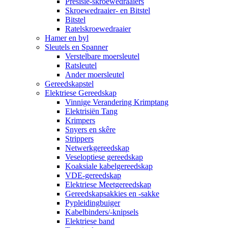
Presisie-skroewedraaiers
Skroewedraaier- en Bitstel
Bitstel
Ratelskroewedraaier
Hamer en byl
Sleutels en Spanner
Verstelbare moersleutel
Ratsleutel
Ander moersleutel
Gereedskapstel
Elektriese Gereedskap
Vinnige Verandering Krimptang
Elektrisiën Tang
Krimpers
Snyers en skêre
Strippers
Netwerkgereedskap
Veseloptiese gereedskap
Koaksiale kabelgereedskap
VDE-gereedskap
Elektriese Meetgereedskap
Gereedskapsakkies en -sakke
Pypleidingbuiger
Kabelbinders/-knipsels
Elektriese band