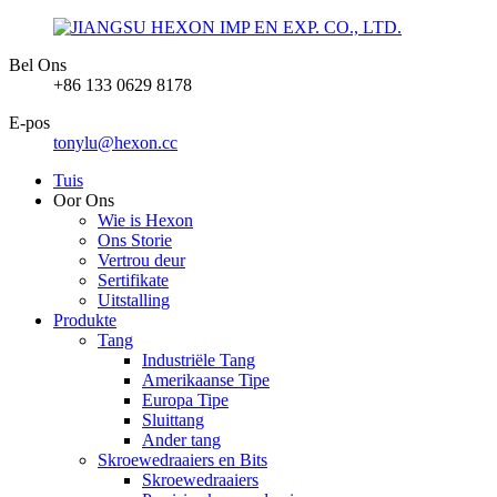
Bel Ons
+86 133 0629 8178
E-pos
tonylu@hexon.cc
Tuis
Oor Ons
Wie is Hexon
Ons Storie
Vertrou deur
Sertifikate
Uitstalling
Produkte
Tang
Industriële Tang
Amerikaanse Tipe
Europa Tipe
Sluittang
Ander tang
Skroewedraaiers en Bits
Skroewedraaiers