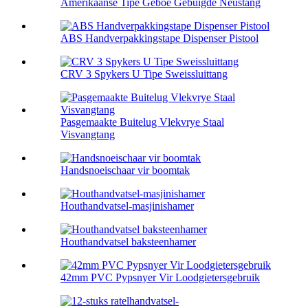
Amerikaanse Tipe Geboë Gebuigde Neustang
ABS Handverpakkingstape Dispenser Pistool
CRV 3 Spykers U Tipe Sweissluittang
Pasgemaakte Buitelug Vlekvrye Staal
Visvangtang
Handsnoeischaar vir boomtak
Houthandvatsel-masjinishamer
Houthandvatsel baksteenhamer
42mm PVC Pypsnyer Vir Loodgietersgebruik