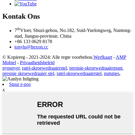
Kontak Ons
th
7
Vloer, Shuzi-gebou, No.182, Suid-Yuelongweg, Nantong-
stad, Jiangsu-provinsie, China
+86 133 0629 8178
tonylu@hexon.cc
© Kopiereg - 2021-2024: Alle regte voorbehou.
Werfkaart
-
AMP
Mobiel
-
Privaatheidsbeleid
pypsnyer
,
ratel-skroewedraaierstel
,
presisie-skroewedraaierpunt
,
presisie skroewedraaier stel
,
ratel-skroewedraaierstel
,
nutsmes
,
Stuur e-pos
x