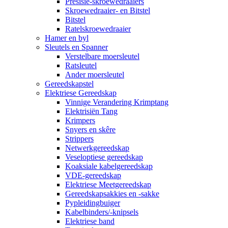
Presisie-skroewedraaiers
Skroewedraaier- en Bitstel
Bitstel
Ratelskroewedraaier
Hamer en byl
Sleutels en Spanner
Verstelbare moersleutel
Ratsleutel
Ander moersleutel
Gereedskapstel
Elektriese Gereedskap
Vinnige Verandering Krimptang
Elektrisiën Tang
Krimpers
Snyers en skêre
Strippers
Netwerkgereedskap
Veseloptiese gereedskap
Koaksiale kabelgereedskap
VDE-gereedskap
Elektriese Meetgereedskap
Gereedskapsakkies en -sakke
Pypleidingbuiger
Kabelbinders/-knipsels
Elektriese band