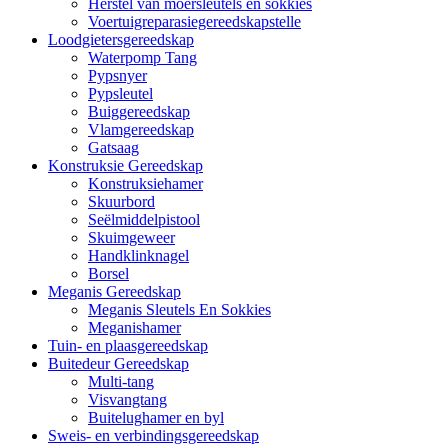
Herstel van moersleutels en sokkies
Voertuigreparasiegereedskapstelle
Loodgietersgereedskap
Waterpomp Tang
Pypsnyer
Pypsleutel
Buiggereedskap
Vlamgereedskap
Gatsaag
Konstruksie Gereedskap
Konstruksiehamer
Skuurbord
Seëlmiddelpistool
Skuimgeweer
Handklinknagel
Borsel
Meganis Gereedskap
Meganis Sleutels En Sokkies
Meganishamer
Tuin- en plaasgereedskap
Buitedeur Gereedskap
Multi-tang
Visvangtang
Buitelughamer en byl
Sweis- en verbindingsgereedskap