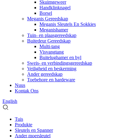
Skuimgeweer
Handklinknagel
Borsel
Meganis Gereedskap
Meganis Sleutels En Sokkies
Meganishamer
Tuin- en plaasgereedskap
Buitedeur Gereedskap
Multi-tang
Visvangtang
Buitelughamer en byl
Sweis- en verbindingsgereedskap
Veiligheid en beskerming
Ander gereedskap
Toebehore en hardeware
Nuus
Kontak Ons
English
Tuis
Produkte
Sleutels en Spanner
Ander moersleutel