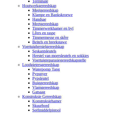
Terminale
Houtwerkgereedskap
Meetgereedskap
Klampe en Bankskroewe
Handsae
Meetgereedskap
Timmerwerkhamer en byl
Lêers en raspe
Timmermesse en skêre
Beitels en breekstawe
Voertuigherstelgereedskap
Seskantsleutels
Herstel van moersleutels en sokkies
Voertuigreparasiegereedskapstelle
Loodgietersgereedskap
Waterpomp Tang
Pypsnyer
Pypsleutel
Buiggereedskap
Vlamgereedskap
Gatsaag
Konstruksie Gereedskap
Konstruksiehamer
Skuurbord
Seëlmiddelpistool