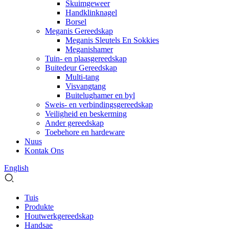
Skuimgeweer
Handklinknagel
Borsel
Meganis Gereedskap
Meganis Sleutels En Sokkies
Meganishamer
Tuin- en plaasgereedskap
Buitedeur Gereedskap
Multi-tang
Visvangtang
Buitelughamer en byl
Sweis- en verbindingsgereedskap
Veiligheid en beskerming
Ander gereedskap
Toebehore en hardeware
Nuus
Kontak Ons
English
Tuis
Produkte
Houtwerkgereedskap
Handsae