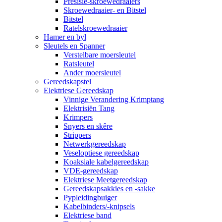
Presisie-skroewedraaiers
Skroewedraaier- en Bitstel
Bitstel
Ratelskroewedraaier
Hamer en byl
Sleutels en Spanner
Verstelbare moersleutel
Ratsleutel
Ander moersleutel
Gereedskapstel
Elektriese Gereedskap
Vinnige Verandering Krimptang
Elektrisiën Tang
Krimpers
Snyers en skêre
Strippers
Netwerkgereedskap
Veseloptiese gereedskap
Koaksiale kabelgereedskap
VDE-gereedskap
Elektriese Meetgereedskap
Gereedskapsakkies en -sakke
Pypleidingbuiger
Kabelbinders/-knipsels
Elektriese band