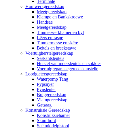
Terminale
Houtwerkgereedskap
Meetgereedskap
Klampe en Bankskroewe
Handsae
Meetgereedskap
Timmerwerkhamer en byl
Lêers en raspe
Timmermesse en skêre
Beitels en breekstawe
Voertuigherstelgereedskap
Seskantsleutels
Herstel van moersleutels en sokkies
Voertuigreparasiegereedskapstelle
Loodgietersgereedskap
Waterpomp Tang
Pypsnyer
Pypsleutel
Buiggereedskap
Vlamgereedskap
Gatsaag
Konstruksie Gereedskap
Konstruksiehamer
Skuurbord
Seëlmiddelpistool