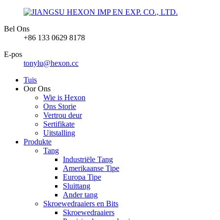
Bel Ons
+86 133 0629 8178
E-pos
tonylu@hexon.cc
Tuis
Oor Ons
Wie is Hexon
Ons Storie
Vertrou deur
Sertifikate
Uitstalling
Produkte
Tang
Industriële Tang
Amerikaanse Tipe
Europa Tipe
Sluittang
Ander tang
Skroewedraaiers en Bits
Skroewedraaiers