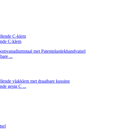
lende C-klem
are ...
nde gesig C ...