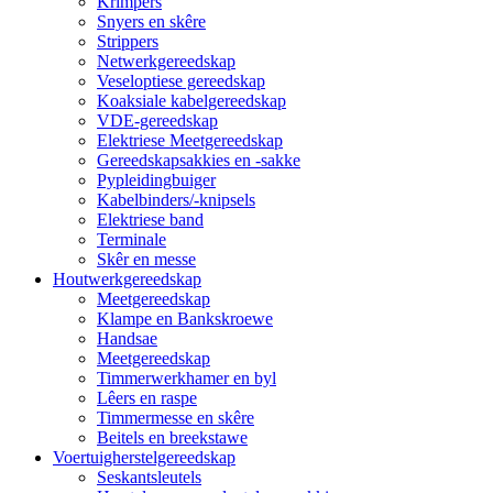
Krimpers
Snyers en skêre
Strippers
Netwerkgereedskap
Veseloptiese gereedskap
Koaksiale kabelgereedskap
VDE-gereedskap
Elektriese Meetgereedskap
Gereedskapsakkies en -sakke
Pypleidingbuiger
Kabelbinders/-knipsels
Elektriese band
Terminale
Skêr en messe
Houtwerkgereedskap
Meetgereedskap
Klampe en Bankskroewe
Handsae
Meetgereedskap
Timmerwerkhamer en byl
Lêers en raspe
Timmermesse en skêre
Beitels en breekstawe
Voertuigherstelgereedskap
Seskantsleutels