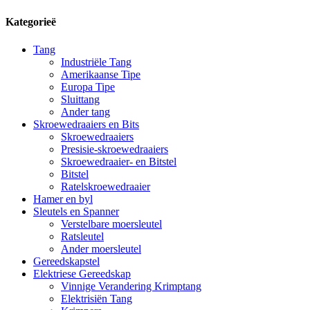
Kategorieë
Tang
Industriële Tang
Amerikaanse Tipe
Europa Tipe
Sluittang
Ander tang
Skroewedraaiers en Bits
Skroewedraaiers
Presisie-skroewedraaiers
Skroewedraaier- en Bitstel
Bitstel
Ratelskroewedraaier
Hamer en byl
Sleutels en Spanner
Verstelbare moersleutel
Ratsleutel
Ander moersleutel
Gereedskapstel
Elektriese Gereedskap
Vinnige Verandering Krimptang
Elektrisiën Tang