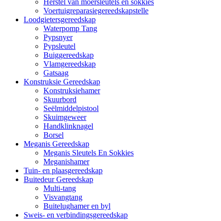
Herstel van moersleutels en sokkies
Voertuigreparasiegereedskapstelle
Loodgietersgereedskap
Waterpomp Tang
Pypsnyer
Pypsleutel
Buiggereedskap
Vlamgereedskap
Gatsaag
Konstruksie Gereedskap
Konstruksiehamer
Skuurbord
Seëlmiddelpistool
Skuimgeweer
Handklinknagel
Borsel
Meganis Gereedskap
Meganis Sleutels En Sokkies
Meganishamer
Tuin- en plaasgereedskap
Buitedeur Gereedskap
Multi-tang
Visvangtang
Buitelughamer en byl
Sweis- en verbindingsgereedskap