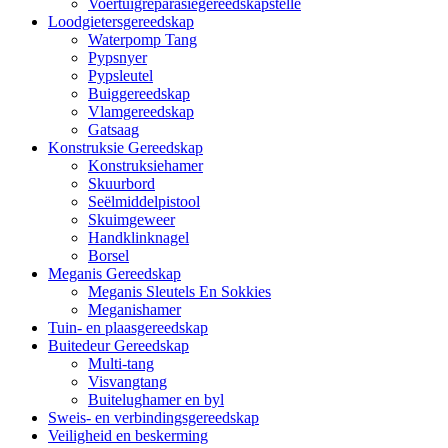
Voertuigreparasiegereedskapstelle
Loodgietersgereedskap
Waterpomp Tang
Pypsnyer
Pypsleutel
Buiggereedskap
Vlamgereedskap
Gatsaag
Konstruksie Gereedskap
Konstruksiehamer
Skuurbord
Seëlmiddelpistool
Skuimgeweer
Handklinknagel
Borsel
Meganis Gereedskap
Meganis Sleutels En Sokkies
Meganishamer
Tuin- en plaasgereedskap
Buitedeur Gereedskap
Multi-tang
Visvangtang
Buitelughamer en byl
Sweis- en verbindingsgereedskap
Veiligheid en beskerming