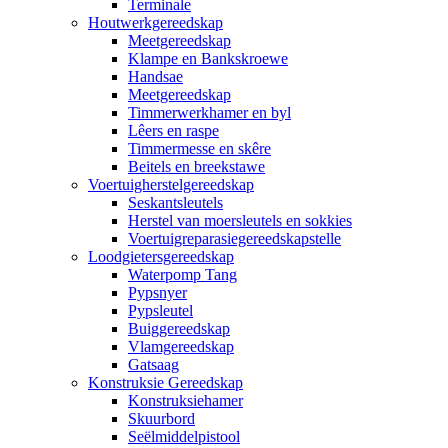
Terminale
Houtwerkgereedskap
Meetgereedskap
Klampe en Bankskroewe
Handsae
Meetgereedskap
Timmerwerkhamer en byl
Lêers en raspe
Timmermesse en skêre
Beitels en breekstawe
Voertuigherstelgereedskap
Seskantsleutels
Herstel van moersleutels en sokkies
Voertuigreparasiegereedskapstelle
Loodgietersgereedskap
Waterpomp Tang
Pypsnyer
Pypsleutel
Buiggereedskap
Vlamgereedskap
Gatsaag
Konstruksie Gereedskap
Konstruksiehamer
Skuurbord
Seëlmiddelpistool