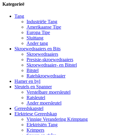
Kategorieë
Tang
Industriële Tang
Amerikaanse Tipe
Europa Tipe
Sluittang
Ander tang
Skroewedraaiers en Bits
Skroewedraaiers
Presisie-skroewedraaiers
Skroewedraaier- en Bitstel
Bitstel
Ratelskroewedraaier
Hamer en byl
Sleutels en Spanner
Verstelbare moersleutel
Ratsleutel
Ander moersleutel
Gereedskapstel
Elektriese Gereedskap
Vinnige Verandering Krimptang
Elektrisiën Tang
Krimpers