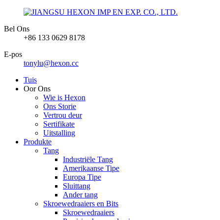
Bel Ons
+86 133 0629 8178
E-pos
tonylu@hexon.cc
Tuis
Oor Ons
Wie is Hexon
Ons Storie
Vertrou deur
Sertifikate
Uitstalling
Produkte
Tang
Industriële Tang
Amerikaanse Tipe
Europa Tipe
Sluittang
Ander tang
Skroewedraaiers en Bits
Skroewedraaiers