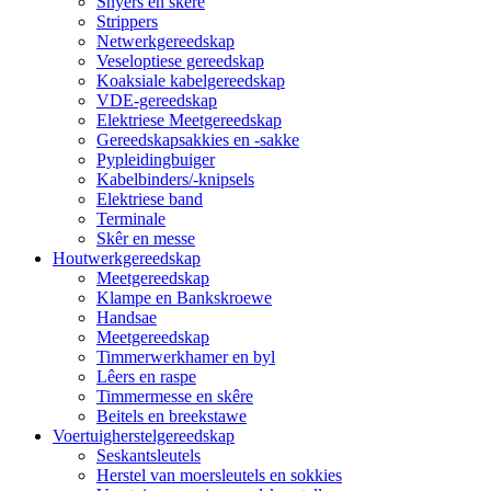
Snyers en skêre
Strippers
Netwerkgereedskap
Veseloptiese gereedskap
Koaksiale kabelgereedskap
VDE-gereedskap
Elektriese Meetgereedskap
Gereedskapsakkies en -sakke
Pypleidingbuiger
Kabelbinders/-knipsels
Elektriese band
Terminale
Skêr en messe
Houtwerkgereedskap
Meetgereedskap
Klampe en Bankskroewe
Handsae
Meetgereedskap
Timmerwerkhamer en byl
Lêers en raspe
Timmermesse en skêre
Beitels en breekstawe
Voertuigherstelgereedskap
Seskantsleutels
Herstel van moersleutels en sokkies