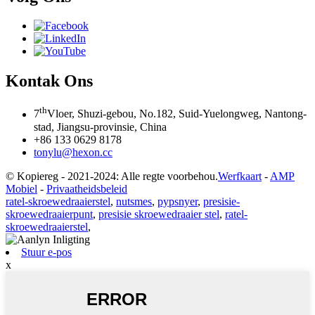
Kontak Ons
th
7
Vloer, Shuzi-gebou, No.182, Suid-Yuelongweg, Nantong-
stad, Jiangsu-provinsie, China
+86 133 0629 8178
tonylu@hexon.cc
© Kopiereg - 2021-2024: Alle regte voorbehou.
Werfkaart
-
AMP
Mobiel
-
Privaatheidsbeleid
ratel-skroewedraaierstel
,
nutsmes
,
pypsnyer
,
presisie-
skroewedraaierpunt
,
presisie skroewedraaier stel
,
ratel-
skroewedraaierstel
,
Stuur e-pos
x