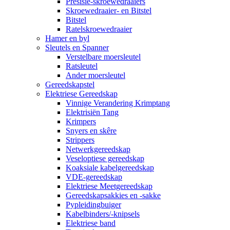
Presisie-skroewedraaiers
Skroewedraaier- en Bitstel
Bitstel
Ratelskroewedraaier
Hamer en byl
Sleutels en Spanner
Verstelbare moersleutel
Ratsleutel
Ander moersleutel
Gereedskapstel
Elektriese Gereedskap
Vinnige Verandering Krimptang
Elektrisiën Tang
Krimpers
Snyers en skêre
Strippers
Netwerkgereedskap
Veseloptiese gereedskap
Koaksiale kabelgereedskap
VDE-gereedskap
Elektriese Meetgereedskap
Gereedskapsakkies en -sakke
Pypleidingbuiger
Kabelbinders/-knipsels
Elektriese band