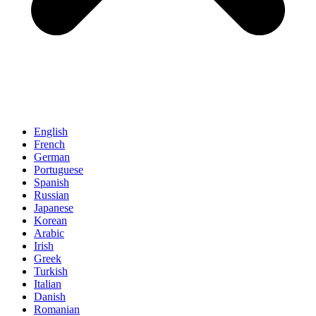
English
French
German
Portuguese
Spanish
Russian
Japanese
Korean
Arabic
Irish
Greek
Turkish
Italian
Danish
Romanian