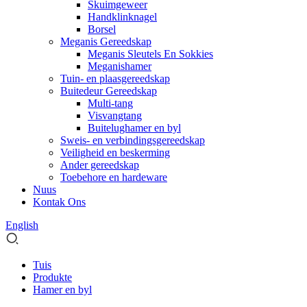
Skuimgeweer
Handklinknagel
Borsel
Meganis Gereedskap
Meganis Sleutels En Sokkies
Meganishamer
Tuin- en plaasgereedskap
Buitedeur Gereedskap
Multi-tang
Visvangtang
Buitelughamer en byl
Sweis- en verbindingsgereedskap
Veiligheid en beskerming
Ander gereedskap
Toebehore en hardeware
Nuus
Kontak Ons
English
Tuis
Produkte
Hamer en byl