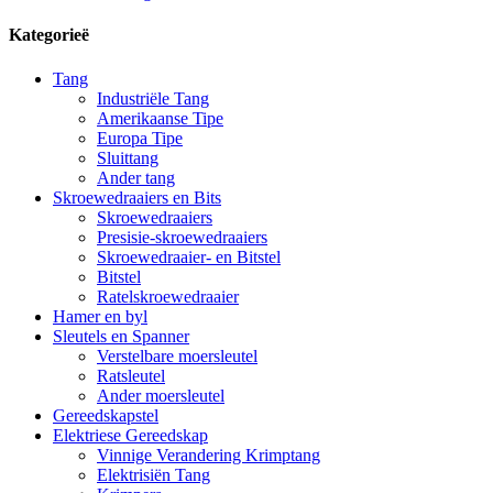
Kategorieë
Tang
Industriële Tang
Amerikaanse Tipe
Europa Tipe
Sluittang
Ander tang
Skroewedraaiers en Bits
Skroewedraaiers
Presisie-skroewedraaiers
Skroewedraaier- en Bitstel
Bitstel
Ratelskroewedraaier
Hamer en byl
Sleutels en Spanner
Verstelbare moersleutel
Ratsleutel
Ander moersleutel
Gereedskapstel
Elektriese Gereedskap
Vinnige Verandering Krimptang
Elektrisiën Tang