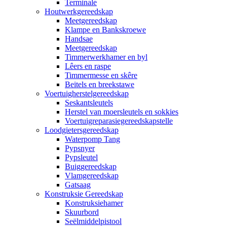
Terminale
Houtwerkgereedskap
Meetgereedskap
Klampe en Bankskroewe
Handsae
Meetgereedskap
Timmerwerkhamer en byl
Lêers en raspe
Timmermesse en skêre
Beitels en breekstawe
Voertuigherstelgereedskap
Seskantsleutels
Herstel van moersleutels en sokkies
Voertuigreparasiegereedskapstelle
Loodgietersgereedskap
Waterpomp Tang
Pypsnyer
Pypsleutel
Buiggereedskap
Vlamgereedskap
Gatsaag
Konstruksie Gereedskap
Konstruksiehamer
Skuurbord
Seëlmiddelpistool