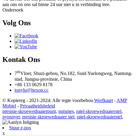
aan ons en ons sal binne 24 uur met u in verbinding tree.
Ondersoek
Volg Ons
Kontak Ons
th
7
Vloer, Shuzi-gebou, No.182, Suid-Yuelongweg, Nantong-
stad, Jiangsu-provinsie, China
+86 133 0629 8178
tonylu@hexon.cc
© Kopiereg - 2021-2024: Alle regte voorbehou.
Werfkaart
-
AMP
Mobiel
-
Privaatheidsbeleid
presisie-skroewedraaierpunt
,
nutsmes
,
ratel-skroewedraaierstel
,
pypsnyer
,
presisie skroewedraaier stel
,
ratel-skroewedraaierstel
,
Stuur e-pos
x