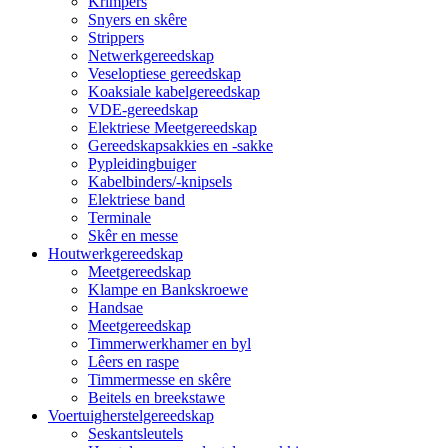
Krimpers
Snyers en skêre
Strippers
Netwerkgereedskap
Veseloptiese gereedskap
Koaksiale kabelgereedskap
VDE-gereedskap
Elektriese Meetgereedskap
Gereedskapsakkies en -sakke
Pypleidingbuiger
Kabelbinders/-knipsels
Elektriese band
Terminale
Skêr en messe
Houtwerkgereedskap
Meetgereedskap
Klampe en Bankskroewe
Handsae
Meetgereedskap
Timmerwerkhamer en byl
Lêers en raspe
Timmermesse en skêre
Beitels en breekstawe
Voertuigherstelgereedskap
Seskantsleutels