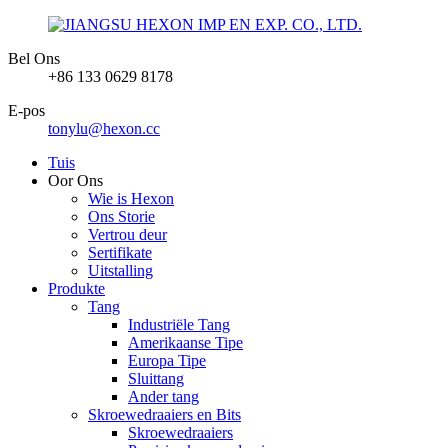
Bel Ons
+86 133 0629 8178
E-pos
tonylu@hexon.cc
Tuis
Oor Ons
Wie is Hexon
Ons Storie
Vertrou deur
Sertifikate
Uitstalling
Produkte
Tang
Industriële Tang
Amerikaanse Tipe
Europa Tipe
Sluittang
Ander tang
Skroewedraaiers en Bits
Skroewedraaiers