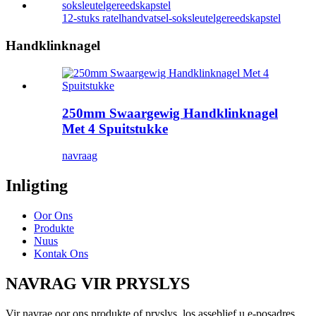
12-stuks ratelhandvatsel-soksleutelgereedskapstel
Handklinknagel
250mm Swaargewig Handklinknagel
Met 4 Spuitstukke
navraag
Inligting
Oor Ons
Produkte
Nuus
Kontak Ons
NAVRAG VIR PRYSLYS
Vir navrae oor ons produkte of pryslys, los asseblief u e-posadres