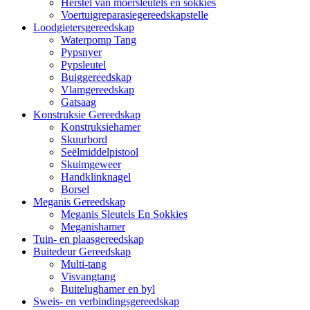
Herstel van moersleutels en sokkies
Voertuigreparasiegereedskapstelle
Loodgietersgereedskap
Waterpomp Tang
Pypsnyer
Pypsleutel
Buiggereedskap
Vlamgereedskap
Gatsaag
Konstruksie Gereedskap
Konstruksiehamer
Skuurbord
Seëlmiddelpistool
Skuimgeweer
Handklinknagel
Borsel
Meganis Gereedskap
Meganis Sleutels En Sokkies
Meganishamer
Tuin- en plaasgereedskap
Buitedeur Gereedskap
Multi-tang
Visvangtang
Buitelughamer en byl
Sweis- en verbindingsgereedskap