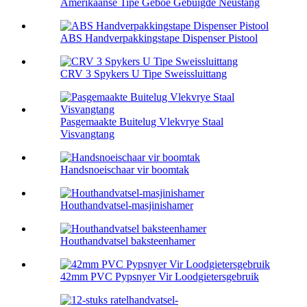
Amerikaanse Tipe Geboë Gebuigde Neustang
ABS Handverpakkingstape Dispenser Pistool
CRV 3 Spykers U Tipe Sweissluittang
Pasgemaakte Buitelug Vlekvrye Staal
Visvangtang
Handsnoeischaar vir boomtak
Houthandvatsel-masjinishamer
Houthandvatsel baksteenhamer
42mm PVC Pypsnyer Vir Loodgietersgebruik