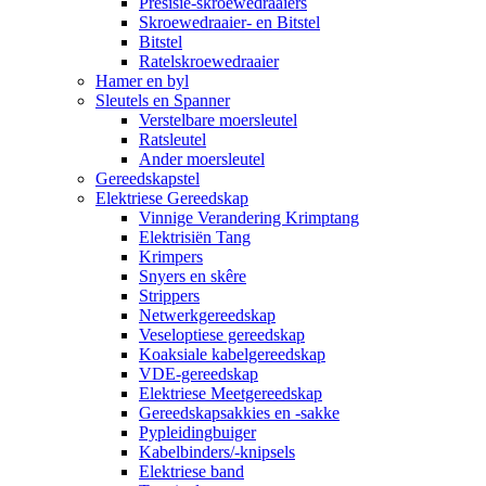
Presisie-skroewedraaiers
Skroewedraaier- en Bitstel
Bitstel
Ratelskroewedraaier
Hamer en byl
Sleutels en Spanner
Verstelbare moersleutel
Ratsleutel
Ander moersleutel
Gereedskapstel
Elektriese Gereedskap
Vinnige Verandering Krimptang
Elektrisiën Tang
Krimpers
Snyers en skêre
Strippers
Netwerkgereedskap
Veseloptiese gereedskap
Koaksiale kabelgereedskap
VDE-gereedskap
Elektriese Meetgereedskap
Gereedskapsakkies en -sakke
Pypleidingbuiger
Kabelbinders/-knipsels
Elektriese band