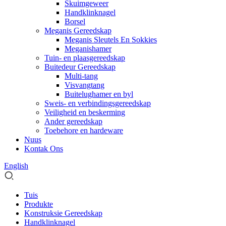
Skuimgeweer
Handklinknagel
Borsel
Meganis Gereedskap
Meganis Sleutels En Sokkies
Meganishamer
Tuin- en plaasgereedskap
Buitedeur Gereedskap
Multi-tang
Visvangtang
Buitelughamer en byl
Sweis- en verbindingsgereedskap
Veiligheid en beskerming
Ander gereedskap
Toebehore en hardeware
Nuus
Kontak Ons
English
Tuis
Produkte
Konstruksie Gereedskap
Handklinknagel