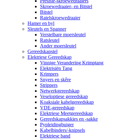
Presisie-skroewedraaiers
Skroewedraaier- en Bitstel
Bitstel
Ratelskroewedraaier
Hamer en byl
Sleutels en Spanner
Verstelbare moersleutel
Ratsleutel
Ander moersleutel
Gereedskapstel
Elektriese Gereedskap
Vinnige Verandering Krimptang
Elektrisiën Tang
Krimpers
Snyers en skêre
Strippers
Netwerkgereedskap
Veseloptiese gereedskap
Koaksiale kabelgereedskap
VDE-gereedskap
Elektriese Meetgereedskap
Gereedskapsakkies en -sakke
Pypleidingbuiger
Kabelbinders/-knipsels
Elektriese band