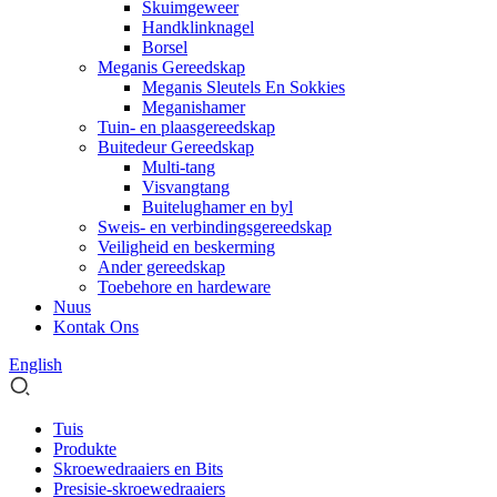
Skuimgeweer
Handklinknagel
Borsel
Meganis Gereedskap
Meganis Sleutels En Sokkies
Meganishamer
Tuin- en plaasgereedskap
Buitedeur Gereedskap
Multi-tang
Visvangtang
Buitelughamer en byl
Sweis- en verbindingsgereedskap
Veiligheid en beskerming
Ander gereedskap
Toebehore en hardeware
Nuus
Kontak Ons
English
Tuis
Produkte
Skroewedraaiers en Bits
Presisie-skroewedraaiers