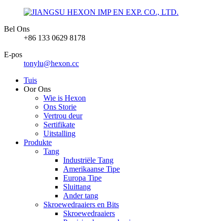
Bel Ons
+86 133 0629 8178
E-pos
tonylu@hexon.cc
Tuis
Oor Ons
Wie is Hexon
Ons Storie
Vertrou deur
Sertifikate
Uitstalling
Produkte
Tang
Industriële Tang
Amerikaanse Tipe
Europa Tipe
Sluittang
Ander tang
Skroewedraaiers en Bits
Skroewedraaiers