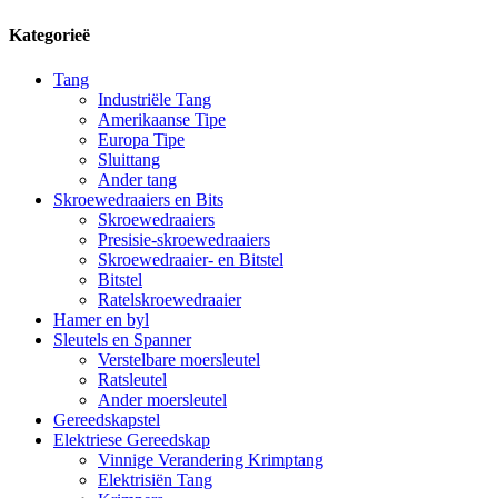
Kategorieë
Tang
Industriële Tang
Amerikaanse Tipe
Europa Tipe
Sluittang
Ander tang
Skroewedraaiers en Bits
Skroewedraaiers
Presisie-skroewedraaiers
Skroewedraaier- en Bitstel
Bitstel
Ratelskroewedraaier
Hamer en byl
Sleutels en Spanner
Verstelbare moersleutel
Ratsleutel
Ander moersleutel
Gereedskapstel
Elektriese Gereedskap
Vinnige Verandering Krimptang
Elektrisiën Tang