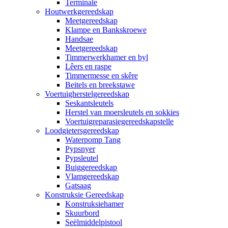
Terminale
Houtwerkgereedskap
Meetgereedskap
Klampe en Bankskroewe
Handsae
Meetgereedskap
Timmerwerkhamer en byl
Lêers en raspe
Timmermesse en skêre
Beitels en breekstawe
Voertuigherstelgereedskap
Seskantsleutels
Herstel van moersleutels en sokkies
Voertuigreparasiegereedskapstelle
Loodgietersgereedskap
Waterpomp Tang
Pypsnyer
Pypsleutel
Buiggereedskap
Vlamgereedskap
Gatsaag
Konstruksie Gereedskap
Konstruksiehamer
Skuurbord
Seëlmiddelpistool