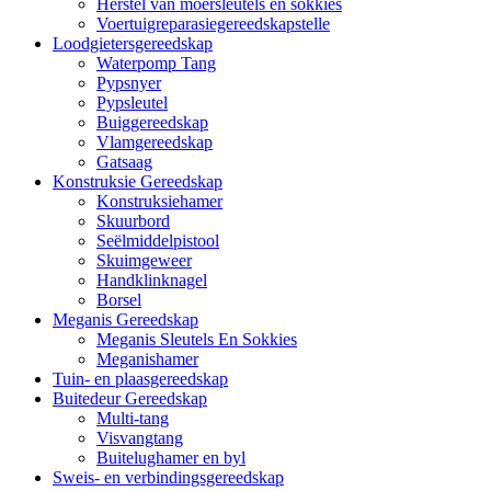
Herstel van moersleutels en sokkies
Voertuigreparasiegereedskapstelle
Loodgietersgereedskap
Waterpomp Tang
Pypsnyer
Pypsleutel
Buiggereedskap
Vlamgereedskap
Gatsaag
Konstruksie Gereedskap
Konstruksiehamer
Skuurbord
Seëlmiddelpistool
Skuimgeweer
Handklinknagel
Borsel
Meganis Gereedskap
Meganis Sleutels En Sokkies
Meganishamer
Tuin- en plaasgereedskap
Buitedeur Gereedskap
Multi-tang
Visvangtang
Buitelughamer en byl
Sweis- en verbindingsgereedskap