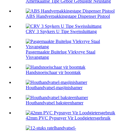
Amerikaanse Tipe Geboë Gebuigde Neustang
ABS Handverpakkingstape Dispenser Pistool
CRV 3 Spykers U Tipe Sweissluittang
Pasgemaakte Buitelug Vlekvrye Staal
Visvangtang
Handsnoeischaar vir boomtak
Houthandvatsel-masjinishamer
Houthandvatsel baksteenhamer
42mm PVC Pypsnyer Vir Loodgietersgebruik