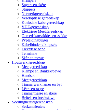
Krimpers
Snyers en skêre
Strippers
Netwerkgereedskap
Veseloptiese gereedskap
Koaksiale kabelgereedskap
VDE-gereedskap
Elektriese Meetgereedskap
Gereedskapsakkies en -sakke
Pypleidingbuiger
Kabelbinders/-knipsels
Elektriese band
Terminale
Skêr en messe
Houtwerkgereedskap
Meetgereedskap
Klampe en Bankskroewe
Handsae
Meetgereedskap
Timmerwerkhamer en byl
Lêers en raspe
Timmermesse en skêre
Beitels en breekstawe
Voertuigherstelgereedskap
Seskantsleutels