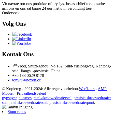
Vir navrae oor ons produkte of pryslys, los asseblief u e-posadres
aan ons en ons sal binne 24 uur met u in verbinding tree.
Ondersoek
Volg Ons
Kontak Ons
th
7
Vloer, Shuzi-gebou, No.182, Suid-Yuelongweg, Nantong-
stad, Jiangsu-provinsie, China
+86 133 0629 8178
tonylu@hexon.cc
© Kopiereg - 2021-2024: Alle regte voorbehou.
Werfkaart
-
AMP
Mobiel
-
Privaatheidsbeleid
pypsnyer
,
nutsmes
,
ratel-skroewedraaierstel
,
presisie skroewedraaier
stel
,
ratel-skroewedraaierstel
,
presisie-skroewedraaierpunt
,
Stuur e-pos