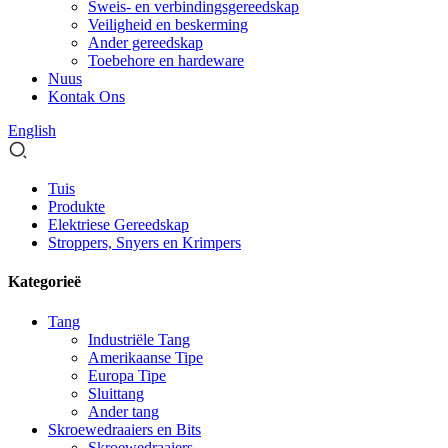
Sweis- en verbindingsgereedskap
Veiligheid en beskerming
Ander gereedskap
Toebehore en hardeware
Nuus
Kontak Ons
English
Tuis
Produkte
Elektriese Gereedskap
Stroppers, Snyers en Krimpers
Kategorieë
Tang
Industriële Tang
Amerikaanse Tipe
Europa Tipe
Sluittang
Ander tang
Skroewedraaiers en Bits
Skroewedraaiers