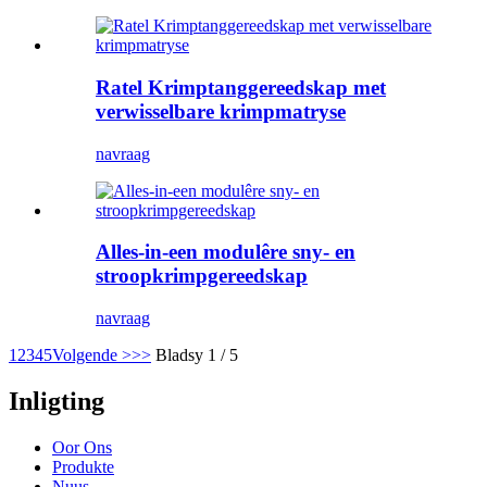
Ratel Krimptanggereedskap met
verwisselbare krimpmatryse
navraag
Alles-in-een modulêre sny- en
stroopkrimpgereedskap
navraag
1
2
3
4
5
Volgende >
>>
Bladsy 1 / 5
Inligting
Oor Ons
Produkte
Nuus