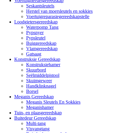
Voertuigherstelgereedskap
Seskantsleutels
Herstel van moersleutels en sokkies
Voertuigreparasiegereedskapstelle
Loodgietersgereedskap
Waterpomp Tang
Pypsnyer
Pypsleutel
Buiggereedskap
Vlamgereedskap
Gatsaag
Konstruksie Gereedskap
Konstruksiehamer
Skuurbord
Seëlmiddelpistool
Skuimgeweer
Handklinknagel
Borsel
Meganis Gereedskap
Meganis Sleutels En Sokkies
Meganishamer
Tuin- en plaasgereedskap
Buitedeur Gereedskap
Multi-tang
Visvangtang