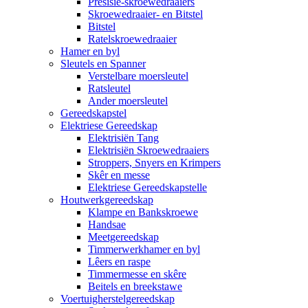
Presisie-skroewedraaiers
Skroewedraaier- en Bitstel
Bitstel
Ratelskroewedraaier
Hamer en byl
Sleutels en Spanner
Verstelbare moersleutel
Ratsleutel
Ander moersleutel
Gereedskapstel
Elektriese Gereedskap
Elektrisiën Tang
Elektrisiën Skroewedraaiers
Stroppers, Snyers en Krimpers
Skêr en messe
Elektriese Gereedskapstelle
Houtwerkgereedskap
Klampe en Bankskroewe
Handsae
Meetgereedskap
Timmerwerkhamer en byl
Lêers en raspe
Timmermesse en skêre
Beitels en breekstawe
Voertuigherstelgereedskap