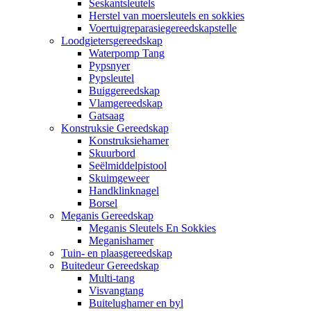
Seskantsleutels
Herstel van moersleutels en sokkies
Voertuigreparasiegereedskapstelle
Loodgietersgereedskap
Waterpomp Tang
Pypsnyer
Pypsleutel
Buiggereedskap
Vlamgereedskap
Gatsaag
Konstruksie Gereedskap
Konstruksiehamer
Skuurbord
Seëlmiddelpistool
Skuimgeweer
Handklinknagel
Borsel
Meganis Gereedskap
Meganis Sleutels En Sokkies
Meganishamer
Tuin- en plaasgereedskap
Buitedeur Gereedskap
Multi-tang
Visvangtang
Buitelughamer en byl