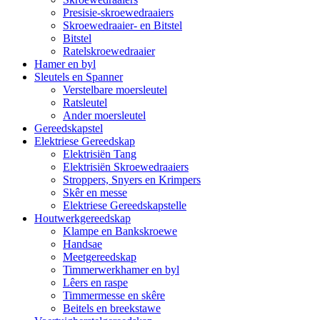
Presisie-skroewedraaiers
Skroewedraaier- en Bitstel
Bitstel
Ratelskroewedraaier
Hamer en byl
Sleutels en Spanner
Verstelbare moersleutel
Ratsleutel
Ander moersleutel
Gereedskapstel
Elektriese Gereedskap
Elektrisiën Tang
Elektrisiën Skroewedraaiers
Stroppers, Snyers en Krimpers
Skêr en messe
Elektriese Gereedskapstelle
Houtwerkgereedskap
Klampe en Bankskroewe
Handsae
Meetgereedskap
Timmerwerkhamer en byl
Lêers en raspe
Timmermesse en skêre
Beitels en breekstawe