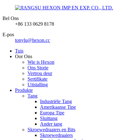
Bel Ons
+86 133 0629 8178
E-pos
tonylu@hexon.cc
Tuis
Oor Ons
Wie is Hexon
Ons Storie
Vertrou deur
Sertifikate
Uitstalling
Produkte
Tang
Industriële Tang
Amerikaanse Tipe
Europa Tipe
Sluittang
Ander tang
Skroewedraaiers en Bits
Skroewedraaiers